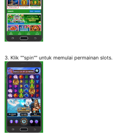
3. Klik ""spin"" untuk memulai permainan slots.