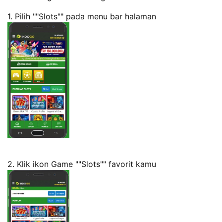
1. Pilih ""Slots"" pada menu bar halaman
2. Klik ikon Game ""Slots"" favorit kamu